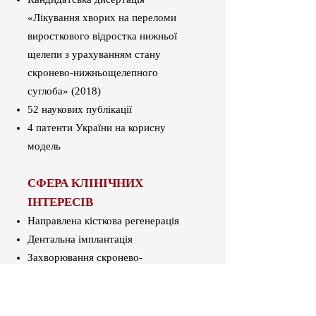
«Лікування хворих на переломи
виросткового відростка нижньої
щелепи з урахуванням стану
скронево-нижньощелепного
суглоба» (2018)
52 наукових публікації
4 патенти України на корисну
модель
СФЕРА КЛІНІЧНИХ
ІНТЕРЕСІВ
Направлена кісткова регенерація
Дентальна імплантація
Захворювання скронево-
нижньощелепних суглобів (СНЩС),
мініінвазивна хірургія СНЩС
CAD/CAE технології в щелепно-